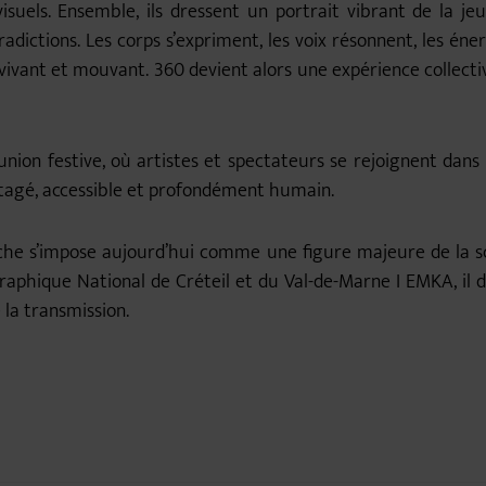
isuels. Ensemble, ils dressent un portrait vibrant de la je
radictions. Les corps s’expriment, les voix résonnent, les éner
vivant et mouvant. 360 devient alors une expérience collectiv
union festive, où artistes et spectateurs se rejoignent da
rtagé, accessible et profondément humain.
kouche s’impose aujourd’hui comme une figure majeure de la
phique National de Créteil et du Val-de-Marne I EMKA, il d
 la transmission.